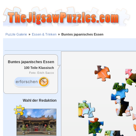
Puzzle Galerie
»
Essen & Trinken
»
Buntes japanisches Essen
Buntes japanisches Essen
100 Teile Klassisch
Foto: Erich Sacco
Wahl der Redaktion