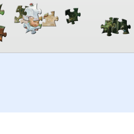
00:00
TheJigsawPuzzles
.com
© 2026
Kraisoft Limited