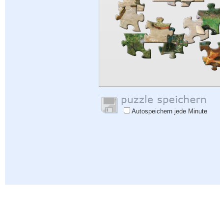
Autospeichern jede Minute
Hilfe
|
Einloggen
|
Anmelden
|
Datenschutzbestimmungen
|
Rückmeldung
|