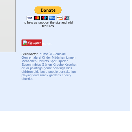
to help us support the site and add
features
Pinterest
Stichwörter:
Kunst
Öl
Gemälde
Genremalerei
Kinder
Mädchen
jungen
Menschen
Porträts
Spaß
spielen
Essen
Imbiss
Gärten
Kirsche
Kirschen
art
oil
paintings
genre paintings
kids
children
girls
boys
people
portraits
fun
playing
food
snack
gardens
cherry
cherries
Compatibility mode