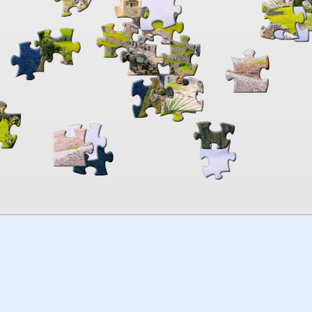
00:00
TheJigsawPuzzles
.com