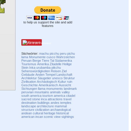
to help us support the site and add
features
Pinterest
Stichwörter:
machu
picchu
peru
pichu
lama
Monumente
cusco
Wahrzeichen
Peruan
Berge
Tiere
Tal
Südamerika
Tourismus
Amerika
Zitadelle
Heilige
Stein
Inka
urubamba
pikchu
Sehenswürdigkeiten
Reisen
Ziel
Gebäude
Anden
Tempel
Landschaft
Architektur
Säugetier
unesco
Struktur
Zivilisation
Archäologisch
Kultur
ruin
Geschichte
Amerikanisch
Aussicht
Sichtungen
llama
monuments
landmark
peruvian
mountains
animals
valley
south america
tourism
america
citadel
sacred
stone
inca
attractions
travel
destination
buildings
andes
temples
landscape
architecture
mammal
structure
civilization
archaeological
andean
cultural
heritage
historical
american
incan
scenic
view
sightings