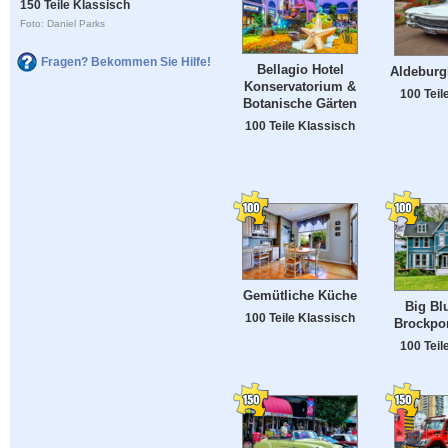
150 Teile Klassisch
Foto: Daniel Parks
Fragen? Bekommen Sie Hilfe!
Bellagio Hotel
Aldeburg
Konservatorium &
100 Teil
Botanische Gärten
100 Teile Klassisch
Gemütliche Küche
Big Bl
100 Teile Klassisch
Brockpor
100 Teil