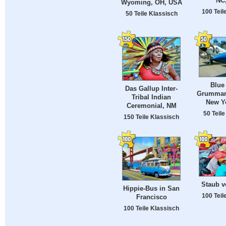
NC
Wyoming, OH, USA
100 Teil
50 Teile Klassisch
Blue
Das Gallup Inter-
Grumman 
Tribal Indian
New Y
Ceremonial, NM
50 Teil
150 Teile Klassisch
Staub v
Hippie-Bus in San
100 Teil
Francisco
100 Teile Klassisch