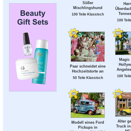
Süßer
Harr
Mischlingshund
Überdach
Tennes
100 Teile Klassisch
100 Teil
Magic 
Hollyw
Paar schneidet eine
Angeles
Hochzeitstorte an
100 Teil
50 Teile Klassisch
Alter g
Modell eines Ford
Truck in
Pickups in