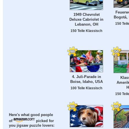
Feuerwe
1949 Chevrolet
Bogotá,
Deluxe Cabriolet in
150 Teil
Lebanon, OH
150 Teile Klassisch
4. Juli-Parade in
Klas
Boise, Idaho, USA
Amerik
H
100 Teile Klassisch
150 Teil
Here's what good people
of
picked for
you jigsaw puzzle lovers: