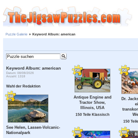
Puzzle Galerie
»
Keyword Album: american
Keyword Album: american
Datum: 08/08/2026
Anzahl: 1318
Wahl der Redaktion
Antique Engine and
Dr. Jack
Tractor Show,
e
Illinois, USA
transko
We
150 Teile Klassisch
150 Teil
See Helen, Lassen-Volcanic-
Nationalpark