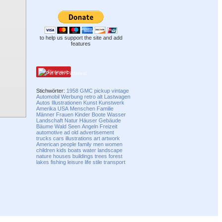
to help us support the site and add
features
Pinterest
Stichwörter:
1958
GMC
pickup
vintage
Automobil
Werbung
retro
alt
Lastwagen
Autos
Illustrationen
Kunst
Kunstwerk
Amerika
USA
Menschen
Familie
Männer
Frauen
Kinder
Boote
Wasser
Landschaft
Natur
Häuser
Gebäude
Bäume
Wald
Seen
Angeln
Freizeit
automotive
ad
old
advertisement
trucks
cars
illustrations
art
artwork
American
people
family
men
women
children
kids
boats
water
landscape
nature
houses
buildings
trees
forest
lakes
fishing
leisure
life stile
transport