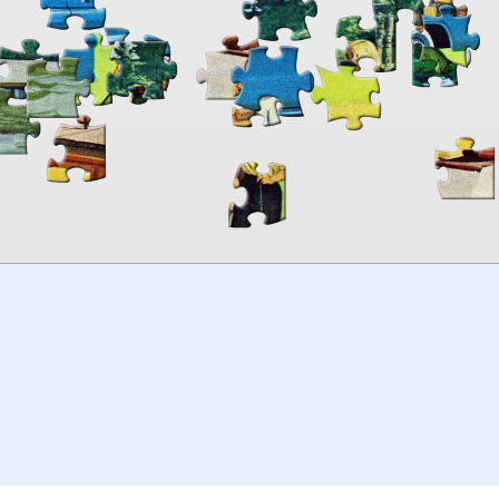
00:00
TheJigsawPuzzles
.com