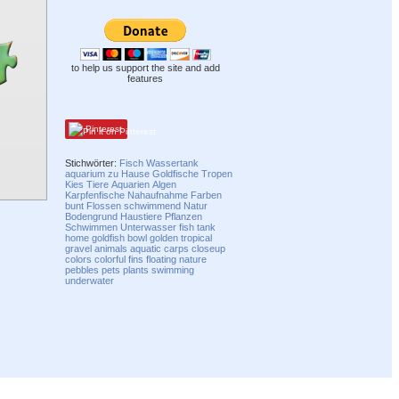
to help us support the site and add
features
Pinterest
Stichwörter:
Fisch
Wassertank
aquarium
zu Hause
Goldfische
Tropen
Kies
Tiere
Aquarien
Algen
Karpfenfische
Nahaufnahme
Farben
bunt
Flossen
schwimmend
Natur
Bodengrund
Haustiere
Pflanzen
Schwimmen
Unterwasser
fish
tank
home
goldfish
bowl
golden
tropical
gravel
animals
aquatic
carps
closeup
colors
colorful
fins
floating
nature
pebbles
pets
plants
swimming
underwater
Compatibility mode