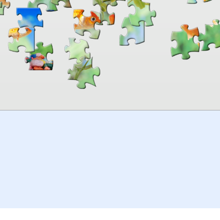
00:00
TheJigsawPuzzles
.com