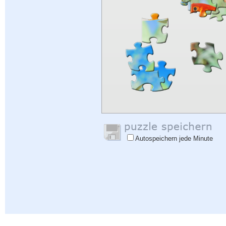
Autospeichern jede Minute
Hilfe
|
Einloggen
|
Anmelden
|
Datenschutzbestimmungen
|
Rückmeldung
|