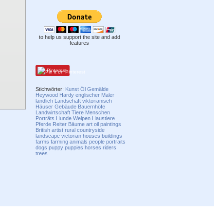
to help us support the site and add
features
Pinterest
Stichwörter:
Kunst
Öl
Gemälde
Heywood Hardy
englischer Maler
ländlich
Landschaft
viktorianisch
Häuser
Gebäude
Bauernhöfe
Landwirtschaft
Tiere
Menschen
Porträts
Hunde
Welpen
Haustiere
Pferde
Reiter
Bäume
art
oil
paintings
British artist
rural
countryside
landscape
victorian
houses
buildings
farms
farming
animals
people
portraits
dogs
puppy
puppies
horses
riders
trees
Compatibility mode