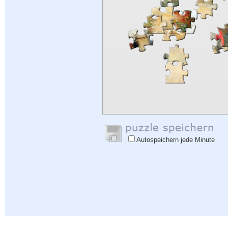
Autospeichern jede Minute
Hilfe
|
Einloggen
|
Anmelden
|
Datenschutzbestimmungen
|
Rückmeldung
|