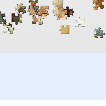
00:00
TheJigsawPuzzles
.com