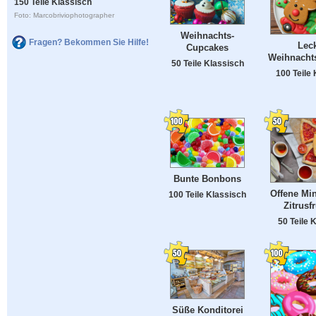
150 Teile Klassisch
Foto: Marcobriviophotographer
Weihnachts-
Fragen? Bekommen Sie Hilfe!
Lec
Cupcakes
Weihnacht
50 Teile Klassisch
100 Teile
Bunte Bonbons
Offene Min
100 Teile Klassisch
Zitrusf
50 Teile 
Süße Konditorei