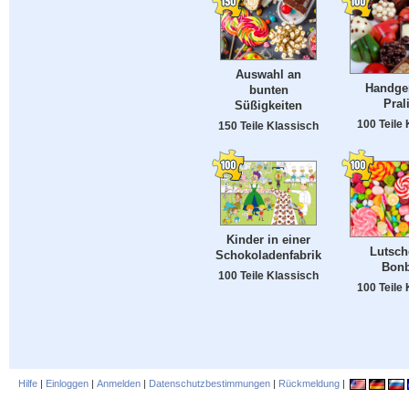
Auswahl an
Handge
bunten
Pral
Süßigkeiten
100 Teile
150 Teile Klassisch
Kinder in einer
Lutsch
Schokoladenfabrik
Bon
100 Teile Klassisch
100 Teile
Hilfe
|
Einloggen
|
Anmelden
|
Datenschutzbestimmungen
|
Rückmeldung
|