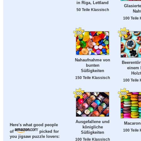
in Riga, Lettland
Glasiert
50 Teile Klassisch
Nah
100 Teile
Nahaufnahme von
Beerentör
bunten
einem 
Süßigkeiten
Holz
150 Teile Klassisch
100 Teile
Ausgefallene und
Macaron
Here's what good people
königliche
100 Teile
of
picked for
Süßigkeiten
you jigsaw puzzle lovers:
100 Teile Klassisch