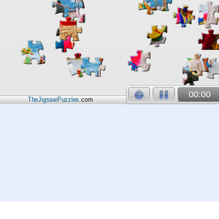
00:00
TheJigsawPuzzles
.com