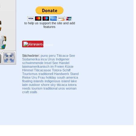
to help us support the site and add
features
Pinterest
Stichwörter:
puno
peru
Titicaca-See
Südamerika
inca
Urus
Indigener
schwimmende Insel
See
Handel
lateinamerikanisch
im Freien
Küste
Himmel
Titicacasee
Totora-Schilf
Tourismus
traditionell
Handwerk
Stand
Reise
Uru
Frau
holiday
south america
floating
islands
indigenous
island
lake
latin
outdoor
shore
sky
titicaca
totora
reeds
tourism
traditional
uros
woman
craft
stalls
Compatibility mode