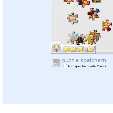
Autospeichern jede Minute
Hilfe
|
Einloggen
|
Anmelden
|
Datenschutzbestimmungen
|
Rückmeldung
|