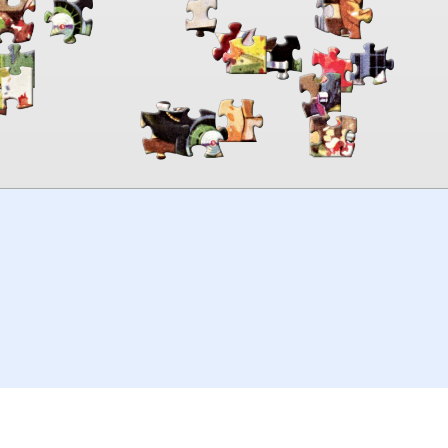
00:00
TheJigsawPuzzles
.com
© 2026
Kraisoft Limited