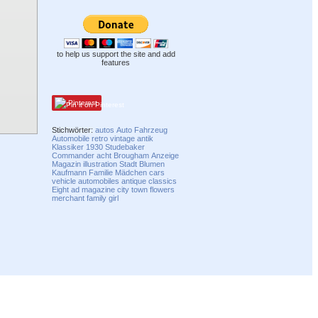
to help us support the site and add
features
Pinterest
Stichwörter:
autos
Auto
Fahrzeug
Automobile
retro
vintage
antik
Klassiker
1930
Studebaker
Commander
acht
Brougham
Anzeige
Magazin
illustration
Stadt
Blumen
Kaufmann
Familie
Mädchen
cars
vehicle
automobiles
antique
classics
Eight
ad
magazine
city
town
flowers
merchant
family
girl
Compatibility mode