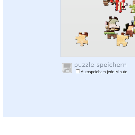
Autospeichern jede Minute
Hilfe
|
Einloggen
|
Anmelden
|
Datenschutzbestimmungen
|
Rückmeldung
|