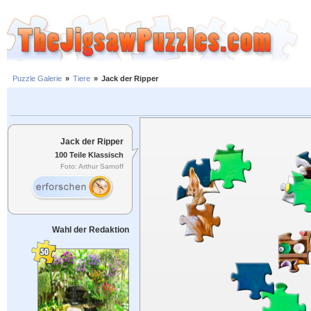
Puzzle Galerie
»
Tiere
»
Jack der Ripper
Jack der Ripper
100 Teile Klassisch
Foto: Arthur Sarnoff
Wahl der Redaktion