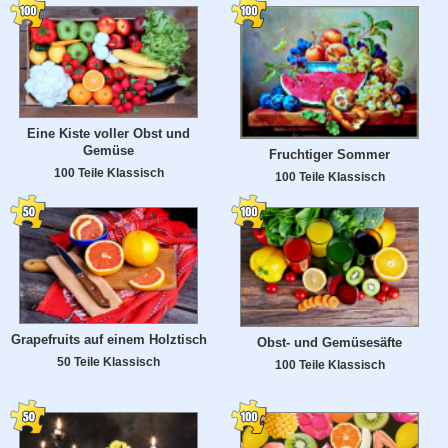
Eine Kiste voller Obst und
Gemüse
Fruchtiger Sommer
100 Teile Klassisch
100 Teile Klassisch
Grapefruits auf einem Holztisch
Obst- und Gemüsesäfte
50 Teile Klassisch
100 Teile Klassisch