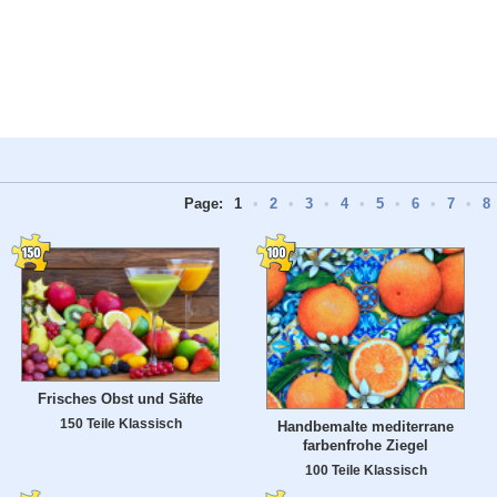
Page:
1
•
2
•
3
•
4
•
5
•
6
•
7
•
8
Frisches Obst und Säfte
150 Teile Klassisch
Handbemalte mediterrane
farbenfrohe Ziegel
100 Teile Klassisch