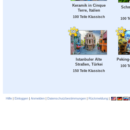
Keramik in Cinque
Schm
Terre, Italien
100 Teile Klassisch
100 T
Istanbuler Alte
Peking
Straßen, Türkei
100 T
150 Teile Klassisch
Hilfe
|
Einloggen
|
Anmelden
|
Datenschutzbestimmungen
|
Rückmeldung
|