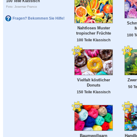
100 Teile Klassisch
Foto: Josemar Franco
Fragen? Bekommen Sie Hilfe!
Schme
Nahtloses Muster
M
tropischer Früchte
100 T
100 Teile Klassisch
Vielfalt köstlicher
Zwer
Donuts
50 Te
150 Teile Klassisch
Baumwollgarn
Handb