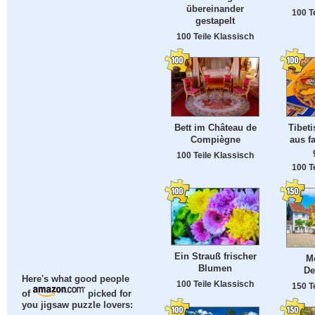
übereinander
100 T
gestapelt
100 Teile Klassisch
Bett im Château de
Tibet
Compiègne
aus f
100 Teile Klassisch
100 T
Ein Strauß frischer
M
Blumen
De
Here's what good people
100 Teile Klassisch
150 T
of
picked for
you jigsaw puzzle lovers: