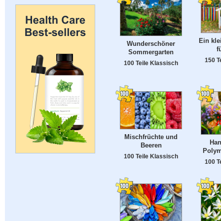
Ein kle
Wunderschöner
f
Sommergarten
150 T
100 Teile Klassisch
Mischfrüchte und
Han
Beeren
Polym
100 Teile Klassisch
100 T