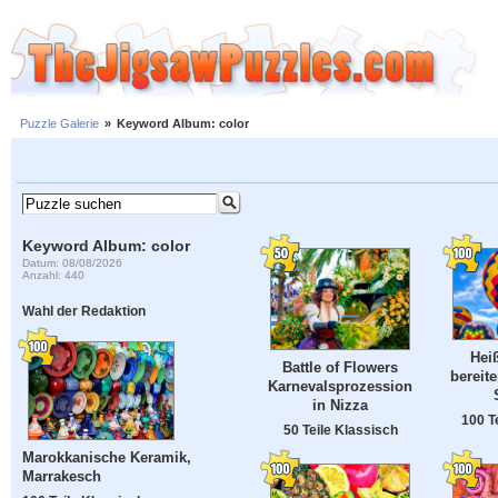
Puzzle Galerie
»
Keyword Album: color
Keyword Album: color
Datum: 08/08/2026
Anzahl: 440
Wahl der Redaktion
Hei
Battle of Flowers
bereit
Karnevalsprozession
in Nizza
100 T
50 Teile Klassisch
Marokkanische Keramik,
Marrakesch