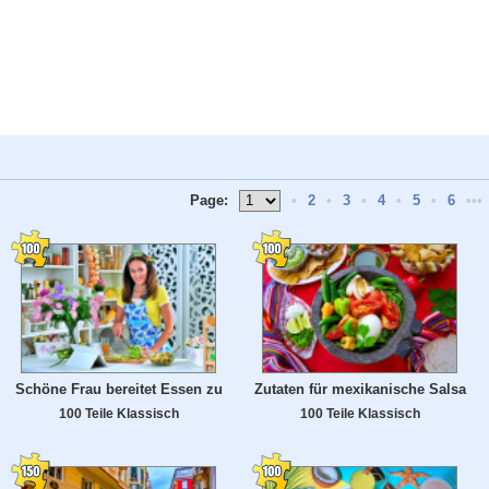
Page:
•
2
•
3
•
4
•
5
•
6
•••
Schöne Frau bereitet Essen zu
Zutaten für mexikanische Salsa
100 Teile Klassisch
100 Teile Klassisch