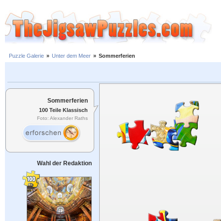
Puzzle Galerie
»
Unter dem Meer
»
Sommerferien
Sommerferien
100 Teile Klassisch
Foto: Alexander Raths
Wahl der Redaktion