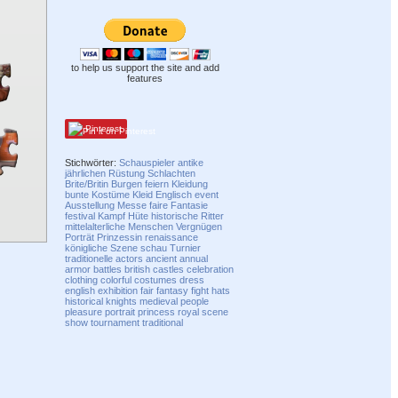
to help us support the site and add
features
Pinterest
Stichwörter:
Schauspieler
antike
jährlichen
Rüstung
Schlachten
Brite/Britin
Burgen
feiern
Kleidung
bunte Kostüme
Kleid
Englisch
event
Ausstellung
Messe
faire
Fantasie
festival
Kampf
Hüte
historische
Ritter
mittelalterliche
Menschen
Vergnügen
Porträt
Prinzessin
renaissance
königliche
Szene
schau
Turnier
traditionelle
actors
ancient
annual
armor
battles
british
castles
celebration
clothing
colorful
costumes
dress
english
exhibition
fair
fantasy
fight
hats
historical
knights
medieval
people
pleasure
portrait
princess
royal
scene
show
tournament
traditional