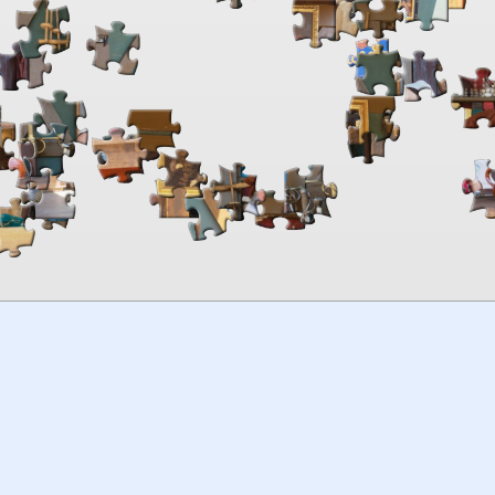
00:00
TheJigsawPuzzles
.com