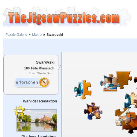
Puzzle Galerie
»
Makro
»
Swarovski
Swarovski
100 Teile Klassisch
Foto: Sheila Sund
Wahl der Redaktion
Die Isar, Landshut,