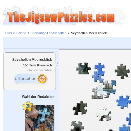
Puzzle Galerie
»
Großartige Landschaften
»
Seychellen Meeresblick
Seychellen Meeresblick
150 Teile Klassisch
Foto: Victoria White
Wahl der Redaktion