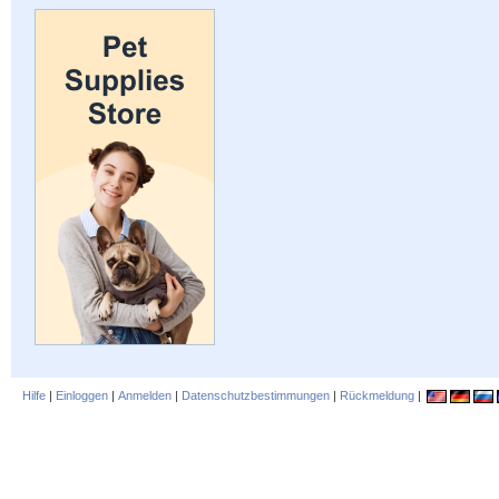
Hilfe
|
Einloggen
|
Anmelden
|
Datenschutzbestimmungen
|
Rückmeldung
|