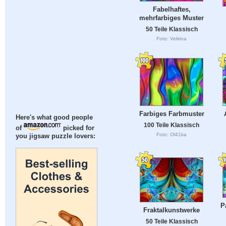
Fabelhaftes,
mehrfarbiges Muster
50 Teile Klassisch
Foto: Velirina
Farbiges Farbmuster
Here's what good people
100 Teile Klassisch
of
picked for
Foto: Ol41ka
you jigsaw puzzle lovers:
P
Fraktalkunstwerke
50 Teile Klassisch