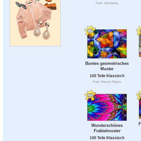
Foto: Stocklady
Buntes geometrisches
Muster
100 Teile Klassisch
Foto: Alexey Filatov
F
Wunderschönes
Fraktalmuster
100 Teile Klassisch