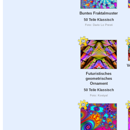
Buntes Fraktalmuster
50 Teile Klassisch
Foto: Dario Lo Presti
V
Futuristisches
geometrisches
Ornament
50 Teile Klassisch
Foto: Kostyal