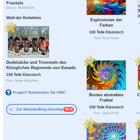
Fractals
Datum: 08/08/2026
Wahl der Redaktion
Explosionen der
Farben
100 Teile Klassisch
Foto: Paul Cowie
Dudelsäcke und Trommeln des
Königlichen Regiments von Kanada
100 Teile Klassisch
Foto: Jamie McCaffrey
Fragen? Bekommen Sie Hilfe!
Buntes abstraktes
C
Fraktal
100 Teile Klassisch
Zur Website/Blog hinzufügen
Foto: Galina2702
Fo