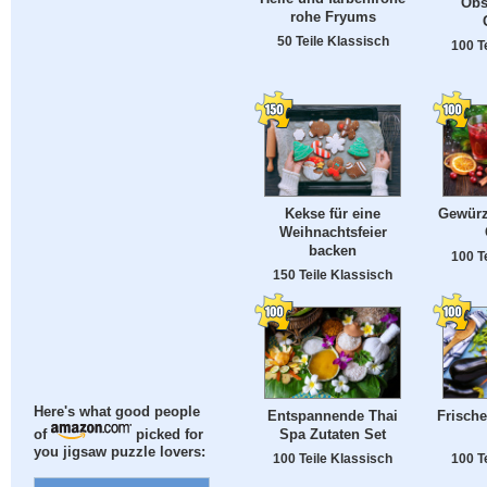
Obs
rohe Fryums
50 Teile Klassisch
100 T
Kekse für eine
Gewürz
Weihnachtsfeier
backen
100 T
150 Teile Klassisch
Here's what good people
Entspannende Thai
Frisch
Spa Zutaten Set
of
picked for
you jigsaw puzzle lovers:
100 Teile Klassisch
100 T