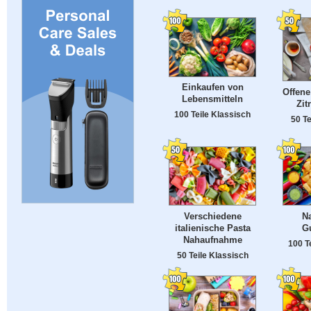
Einkaufen von
Offene
Lebensmitteln
Zit
100 Teile Klassisch
50 Te
Verschiedene
N
italienische Pasta
G
Nahaufnahme
100 T
50 Teile Klassisch