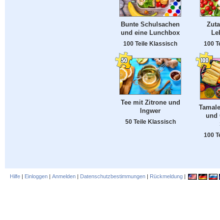
Bunte Schulsachen
Zuta
und eine Lunchbox
Le
100 Teile Klassisch
100 T
Tee mit Zitrone und
Tamale
Ingwer
und
50 Teile Klassisch
100 T
Hilfe
|
Einloggen
|
Anmelden
|
Datenschutzbestimmungen
|
Rückmeldung
|