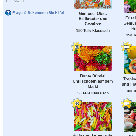
Foto: Vlad61
Fragen? Bekommen Sie Hilfe!
Gemüse, Obst,
Frisc
Heilkräuter und
Gemüs
Gewürze
Hi
150 Teile Klassisch
150 T
Bunte Bündel
Tropis
Chilischoten auf dem
und Fra
Markt
100 T
50 Teile Klassisch
Helle und farbenfrohe