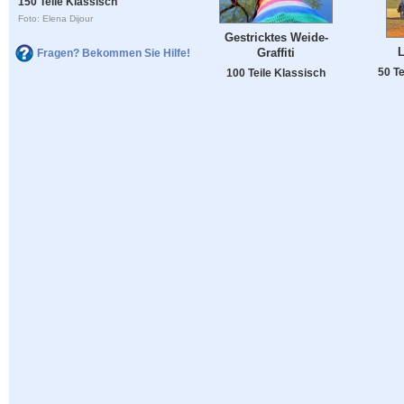
150 Teile Klassisch
Foto: Elena Dijour
Gestricktes Weide-
L
Graffiti
Fragen? Bekommen Sie Hilfe!
50 Te
100 Teile Klassisch