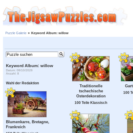
Puzzle Galerie
»
Keyword Album: willow
Keyword Album: willow
Datum: 08/10/2026
Anzahl: 8
Wahl der Redaktion
Traditionelle
Gart
tschechische
100 T
Osterdekoration
100 Teile Klassisch
Blumenkarre, Bretagne,
Frankreich