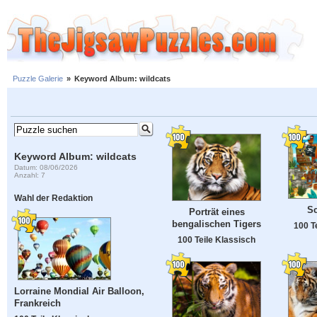
Puzzle Galerie
»
Keyword Album: wildcats
Keyword Album: wildcats
Datum: 08/06/2026
Anzahl: 7
Wahl der Redaktion
Sc
Porträt eines
bengalischen Tigers
100 T
100 Teile Klassisch
Lorraine Mondial Air Balloon,
Frankreich