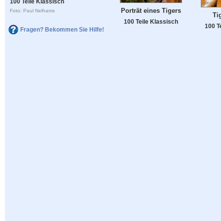
100 Teile Klassisch
Porträt eines Tigers
Foto: Paul Nelhams
Ti
100 Teile Klassisch
100 T
Fragen? Bekommen Sie Hilfe!