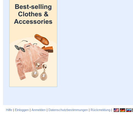
Hilfe
|
Einloggen
|
Anmelden
|
Datenschutzbestimmungen
|
Rückmeldung
|