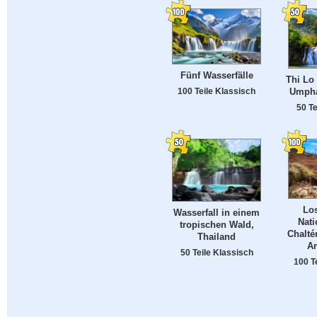
Fünf Wasserfälle
Thi Lo 
Umpha
100 Teile Klassisch
50 Te
Los
Wasserfall in einem
Nati
tropischen Wald,
Chalté
Thailand
Ar
50 Teile Klassisch
100 T