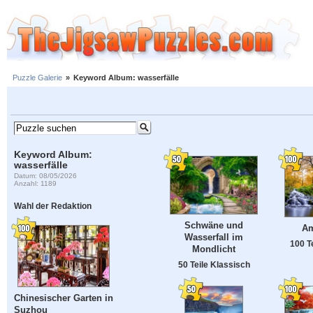
Puzzle Galerie
»
Keyword Album: wasserfälle
Keyword Album:
wasserfälle
Datum: 08/05/2026
Anzahl: 1189
Wahl der Redaktion
Schwäne und
Am
Wasserfall im
100 T
Mondlicht
50 Teile Klassisch
Chinesischer Garten in
Suzhou