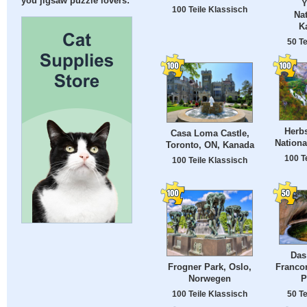
you jigsaw puzzle lovers:
Y
100 Teile Klassisch
Nat
K
50 Te
Herbs
Casa Loma Castle,
Nationa
Toronto, ON, Kanada
100 T
100 Teile Klassisch
Das
Francon
Frogner Park, Oslo,
P
Norwegen
50 Te
100 Teile Klassisch