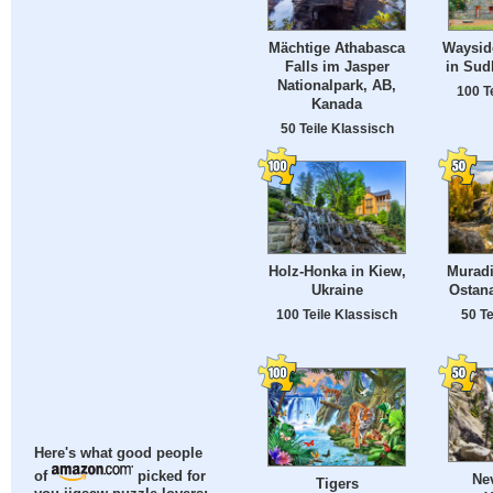
Mächtige Athabasca
Wayside
Falls im Jasper
in Sud
Nationalpark, AB,
100 T
Kanada
50 Teile Klassisch
Holz-Honka in Kiew,
Muradi
Ukraine
Ostana
100 Teile Klassisch
50 Te
Here's what good people
of
picked for
Nev
Tigers