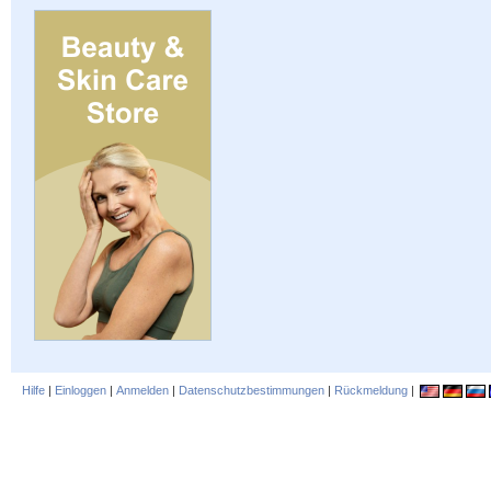
Hilfe
|
Einloggen
|
Anmelden
|
Datenschutzbestimmungen
|
Rückmeldung
|