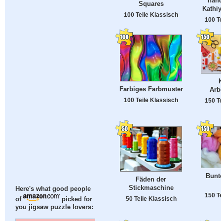
han
Squares
Kathi
100 Teile Klassisch
100 T
Farbiges Farbmuster
Arb
100 Teile Klassisch
150 T
Bunt
Fäden der
Stickmaschine
Here's what good people
150 T
50 Teile Klassisch
of
picked for
you jigsaw puzzle lovers: