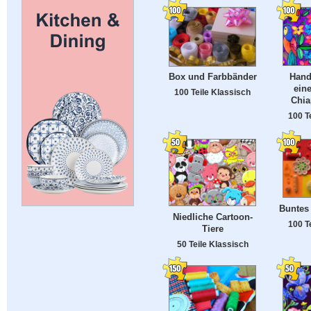
Hands
Box und Farbbänder
ein
100 Teile Klassisch
Chia
100 T
Buntes
Niedliche Cartoon-
100 T
Tiere
50 Teile Klassisch