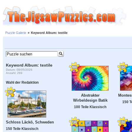
Puzzle Galerie
»
Keyword Album: textile
Keyword Album: textile
Datum: 08/05/2026
Anzahl: 269
Wahl der Redaktion
Abstrakter
Montess
Wirbeldesign Batik
150 T
100 Teile Klassisch
Schloss Läckö, Schweden
150 Teile Klassisch