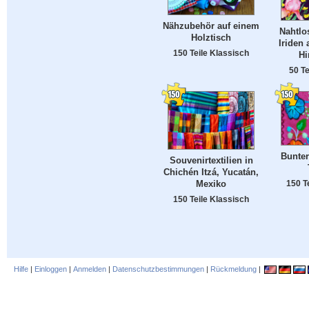
Nähzubehör auf einem
Nahtlo
Holztisch
Iriden
150 Teile Klassisch
Hi
50 Te
Bunter
Souvenirtextilien in
Chichén Itzá, Yucatán,
Mexiko
150 T
150 Teile Klassisch
Hilfe
|
Einloggen
|
Anmelden
|
Datenschutzbestimmungen
|
Rückmeldung
|