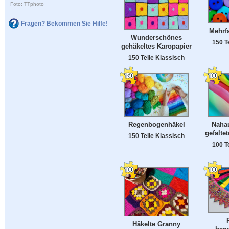
Foto: TTphoto
Fragen? Bekommen Sie Hilfe!
Mehrf
Wunderschönes
150 T
gehäkeltes Karopapier
150 Teile Klassisch
Regenbogenhäkel
Naha
gefalte
150 Teile Klassisch
100 T
Häkelte Granny