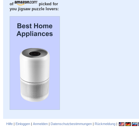
of
picked for
you jigsaw puzzle lovers:
Hilfe
|
Einloggen
|
Anmelden
|
Datenschutzbestimmungen
|
Rückmeldung
|