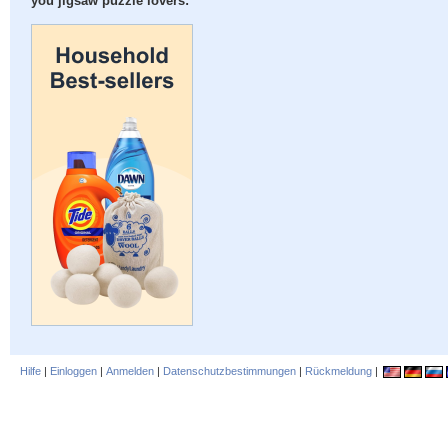
you jigsaw puzzle lovers:
Hilfe
|
Einloggen
|
Anmelden
|
Datenschutzbestimmungen
|
Rückmeldung
|