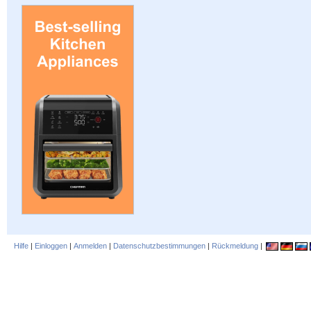
Hilfe
|
Einloggen
|
Anmelden
|
Datenschutzbestimmungen
|
Rückmeldung
|