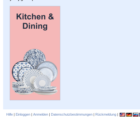
Hilfe
|
Einloggen
|
Anmelden
|
Datenschutzbestimmungen
|
Rückmeldung
|