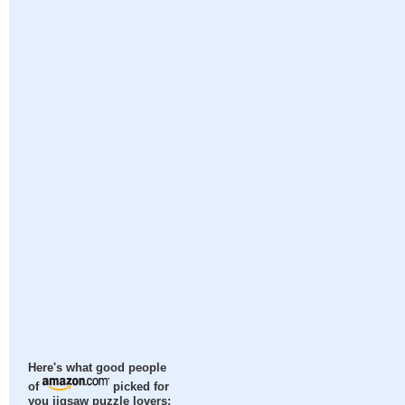
Here's what good people
of
picked for
you jigsaw puzzle lovers: