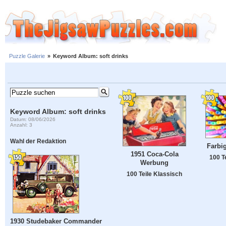
Puzzle Galerie
»
Keyword Album: soft drinks
Keyword Album: soft drinks
Datum: 08/06/2026
Anzahl: 3
Wahl der Redaktion
Farbi
1951 Coca-Cola
100 T
Werbung
100 Teile Klassisch
1930 Studebaker Commander