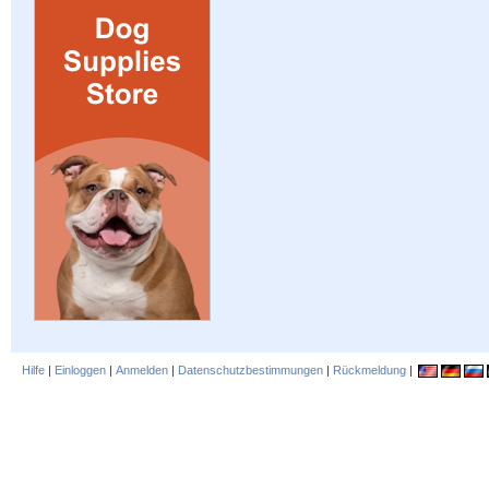
Hilfe
|
Einloggen
|
Anmelden
|
Datenschutzbestimmungen
|
Rückmeldung
|