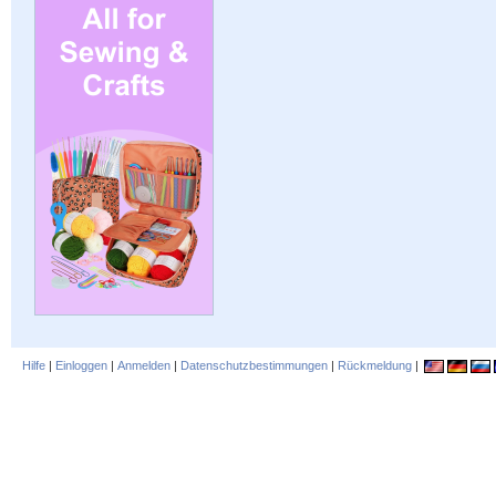
Hilfe
|
Einloggen
|
Anmelden
|
Datenschutzbestimmungen
|
Rückmeldung
|