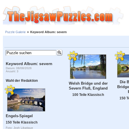
Puzzle Galerie
»
Keyword Album: severn
Keyword Album: severn
Datum: 08/08/2026
Anzahl: 3
Wahl der Redaktion
Die 
Welsh Bridge und der
Bridge
Severn Fluß, England
100 Teile Klassisch
150 T
Engels-Spiegel
150 Teile Klassisch
Foto: Josh Libatique