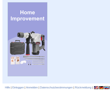
Hilfe
|
Einloggen
|
Anmelden
|
Datenschutzbestimmungen
|
Rückmeldung
|