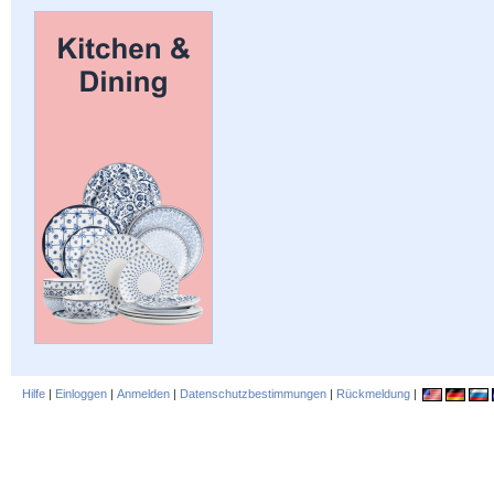
Hilfe
|
Einloggen
|
Anmelden
|
Datenschutzbestimmungen
|
Rückmeldung
|