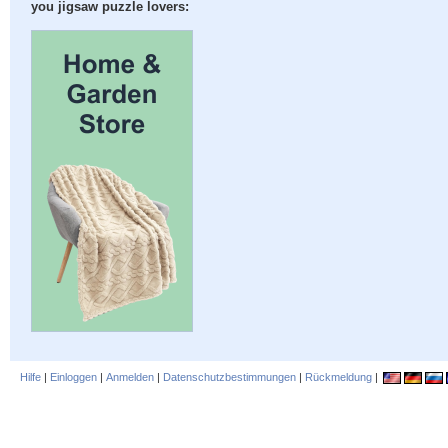
you jigsaw puzzle lovers:
Hilfe
|
Einloggen
|
Anmelden
|
Datenschutzbestimmungen
|
Rückmeldung
|