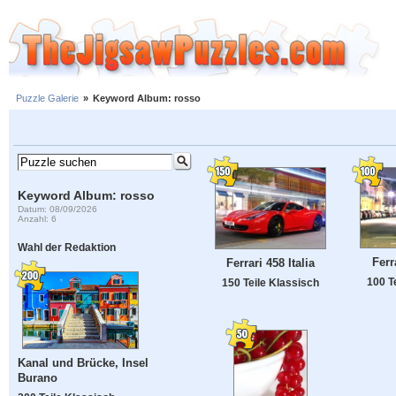
Puzzle Galerie
»
Keyword Album: rosso
Keyword Album: rosso
Datum: 08/09/2026
Anzahl: 6
Wahl der Redaktion
Ferr
Ferrari 458 Italia
100 T
150 Teile Klassisch
Kanal und Brücke, Insel
Burano