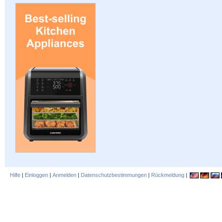
Hilfe
|
Einloggen
|
Anmelden
|
Datenschutzbestimmungen
|
Rückmeldung
|