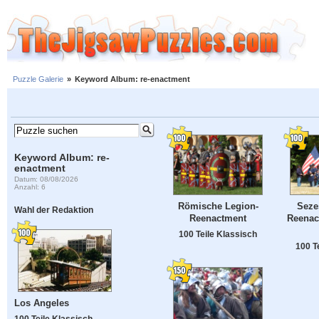
Puzzle Galerie
»
Keyword Album: re-enactment
Keyword Album: re-
enactment
Datum: 08/08/2026
Anzahl: 6
Römische Legion-
Seze
Wahl der Redaktion
Reenactment
Reenac
100 Teile Klassisch
100 T
Los Angeles
100 Teile Klassisch