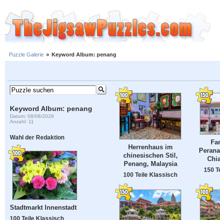
Puzzle Galerie
»
Keyword Album: penang
Keyword Album: penang
Datum: 08/08/2026
Anzahl: 11
Wahl der Redaktion
Fa
Herrenhaus im
Perana
chinesischen Stil,
Chia
Penang, Malaysia
150 T
100 Teile Klassisch
Stadtmarkt Innenstadt
100 Teile Klassisch