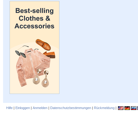
Hilfe
|
Einloggen
|
Anmelden
|
Datenschutzbestimmungen
|
Rückmeldung
|