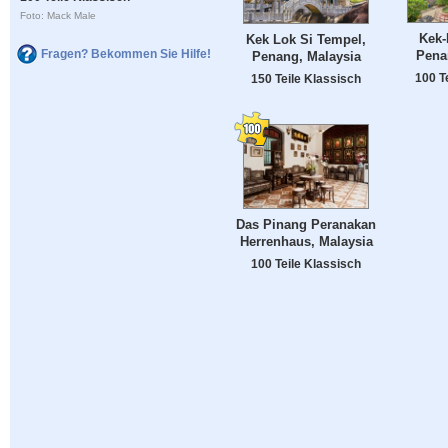
Foto: Mack Male
Kek-
Kek Lok Si Tempel,
Fragen? Bekommen Sie Hilfe!
Pena
Penang, Malaysia
100 T
150 Teile Klassisch
Das Pinang Peranakan
Herrenhaus, Malaysia
100 Teile Klassisch