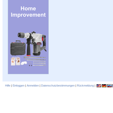
Hilfe
|
Einloggen
|
Anmelden
|
Datenschutzbestimmungen
|
Rückmeldung
|