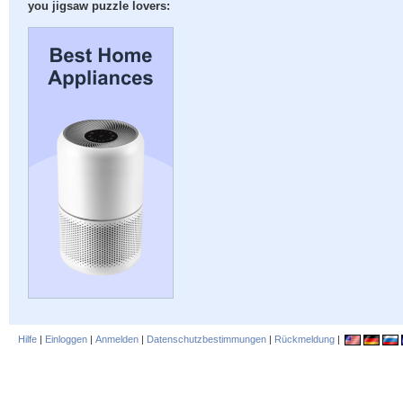
you jigsaw puzzle lovers:
Hilfe
|
Einloggen
|
Anmelden
|
Datenschutzbestimmungen
|
Rückmeldung
|