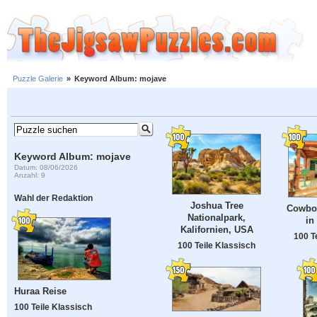
Puzzle Galerie
»
Keyword Album: mojave
Keyword Album: mojave
Datum: 08/06/2026
Anzahl: 9
Wahl der Redaktion
Joshua Tree
Cowbo
Nationalpark,
in
Kalifornien, USA
100 T
100 Teile Klassisch
Huraa Reise
100 Teile Klassisch