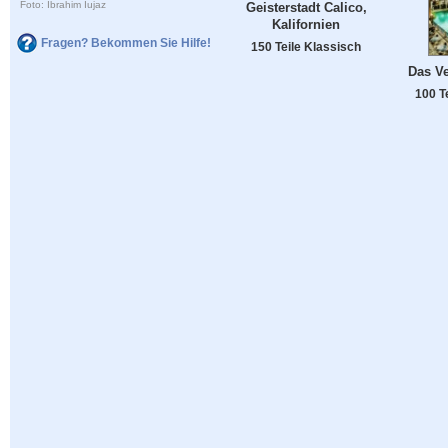
Foto: Ibrahim Iujaz
Geisterstadt Calico,
Kalifornien
Fragen? Bekommen Sie Hilfe!
150 Teile Klassisch
Das Ve
100 T