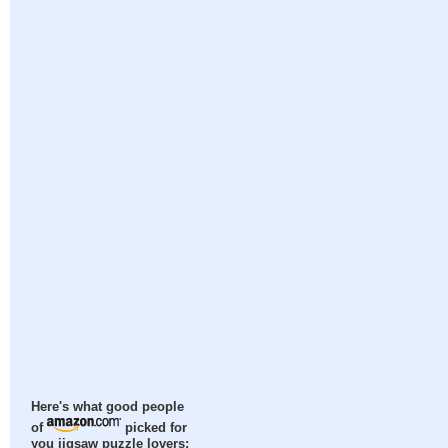
Here's what good people
of
picked for
you jigsaw puzzle lovers: