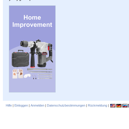
Hilfe
|
Einloggen
|
Anmelden
|
Datenschutzbestimmungen
|
Rückmeldung
|