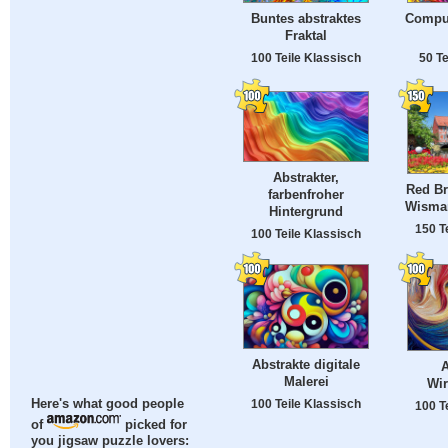
Buntes abstraktes
Comput
Fraktal
100 Teile Klassisch
50 Te
Abstrakter,
Red Br
farbenfroher
Wismar
Hintergrund
150 T
100 Teile Klassisch
Abstrakte digitale
A
Malerei
Wir
100 Teile Klassisch
Here's what good people
100 T
of
picked for
you jigsaw puzzle lovers: