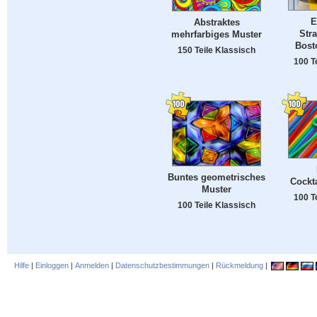
E
Abstraktes
Str
mehrfarbiges Muster
Bost
150 Teile Klassisch
100 T
Buntes geometrisches
Cockt
Muster
100 T
100 Teile Klassisch
Hilfe
|
Einloggen
|
Anmelden
|
Datenschutzbestimmungen
|
Rückmeldung
|