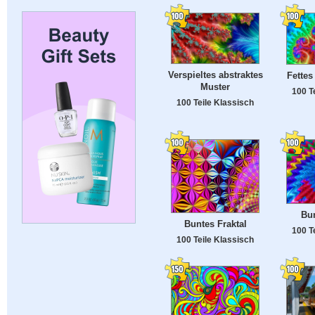
Verspieltes abstraktes
Fettes
Muster
100 T
100 Teile Klassisch
Bun
Buntes Fraktal
100 T
100 Teile Klassisch