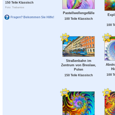
150 Teile Klassisch
Foto: Trabantos
Pastellwellengefälle
Expl
Fragen? Bekommen Sie Hilfe!
100 Teile Klassisch
100 T
Straßenbahn im
Abstra
Zentrum von Breslaw,
Hi
Polen
100 T
150 Teile Klassisch