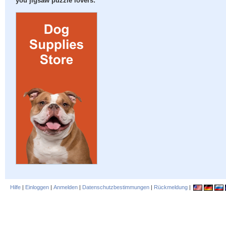
you jigsaw puzzle lovers:
Hilfe
|
Einloggen
|
Anmelden
|
Datenschutzbestimmungen
|
Rückmeldung
|