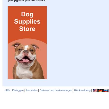
you jigsaw puzzle lovers:
Hilfe
|
Einloggen
|
Anmelden
|
Datenschutzbestimmungen
|
Rückmeldung
|