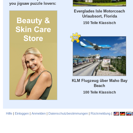
you jigsaw puzzle lovers:
Everglades Isle Motorcoach
Urlaubsort, Florida
150 Teile Klassisch
KLM Flugzeug über Maho Bay
Beach
100 Teile Klassisch
Hilfe
|
Einloggen
|
Anmelden
|
Datenschutzbestimmungen
|
Rückmeldung
|