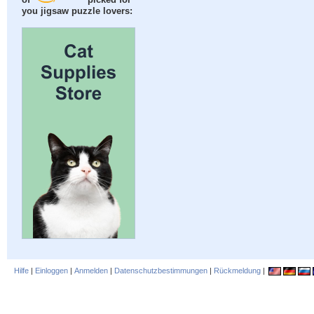
of
picked for
you jigsaw puzzle lovers:
Hilfe
|
Einloggen
|
Anmelden
|
Datenschutzbestimmungen
|
Rückmeldung
|