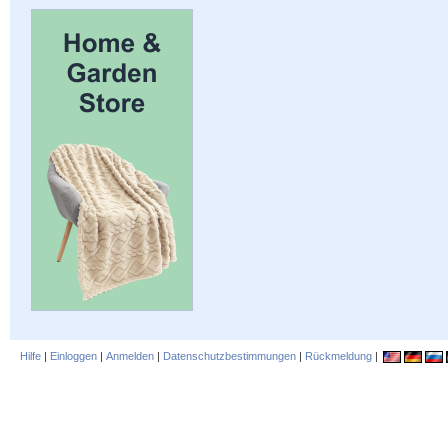
Hilfe
|
Einloggen
|
Anmelden
|
Datenschutzbestimmungen
|
Rückmeldung
|