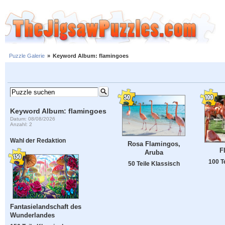
Puzzle Galerie
»
Keyword Album: flamingoes
Keyword Album: flamingoes
Datum: 08/08/2026
Anzahl: 2
Wahl der Redaktion
Rosa Flamingos,
F
Aruba
100 T
50 Teile Klassisch
Fantasielandschaft des
Wunderlandes