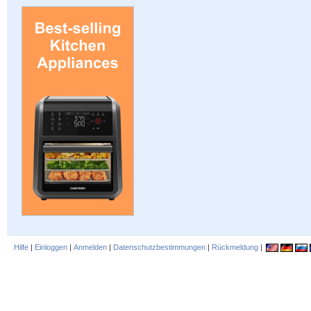
Hilfe
|
Einloggen
|
Anmelden
|
Datenschutzbestimmungen
|
Rückmeldung
|